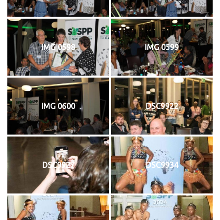
IMG 0598
IMG 0599
IMG 0600
DSC9922
DSC9927
DSC9934