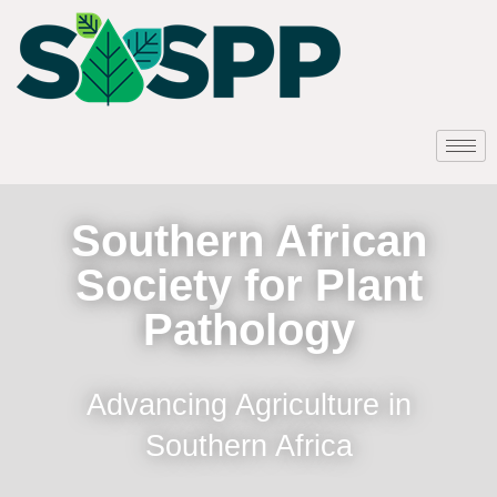
Southern African
Society for Plant
Pathology
Advancing Agriculture in
Southern Africa