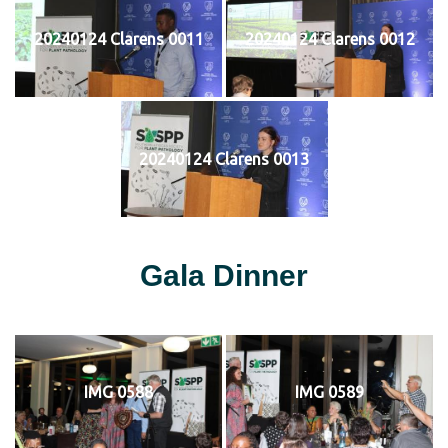
20240124 Clarens 0011
20240124 Clarens 0012
20240124 Clarens 0013
Gala Dinner
IMG 0588
IMG 0589