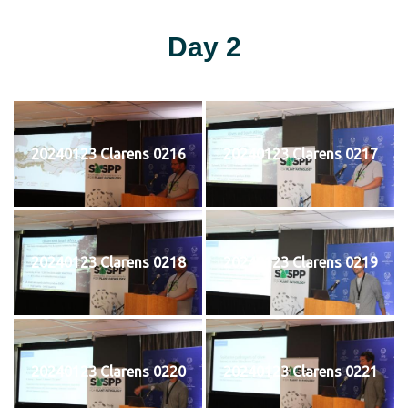
Day 2
20240123 Clarens 0216
20240123 Clarens 0217
20240123 Clarens 0218
20240123 Clarens 0219
20240123 Clarens 0220
20240123 Clarens 0221