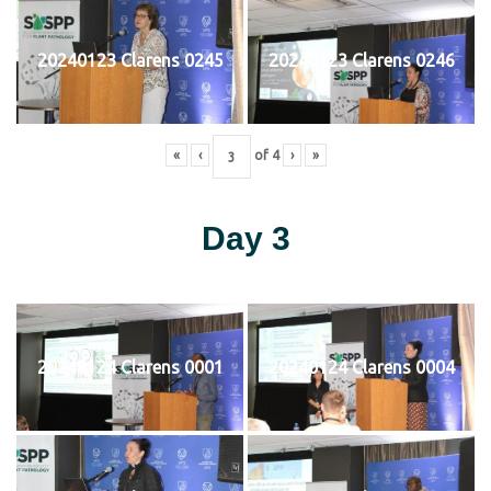
20240123 Clarens 0245
20240123 Clarens 0246
«
‹
of
4
›
»
Day 3
20240124 Clarens 0001
20240124 Clarens 0004