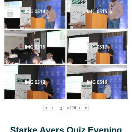
IMG 0514
IMG 0515
IMG 0516
IMG 0517
IMG 0518
IMG 0519
«
‹
of
10
›
»
Starke Ayers Quiz Evening