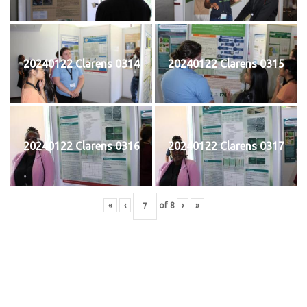
20240122 Clarens 0314
20240122 Clarens 0315
20240122 Clarens 0316
20240122 Clarens 0317
«
‹
of
8
›
»