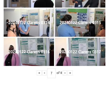
20240122 Clarens 0314
20240122 Clarens 0315
20240122 Clarens 0316
20240122 Clarens 0317
«
‹
of
8
›
»