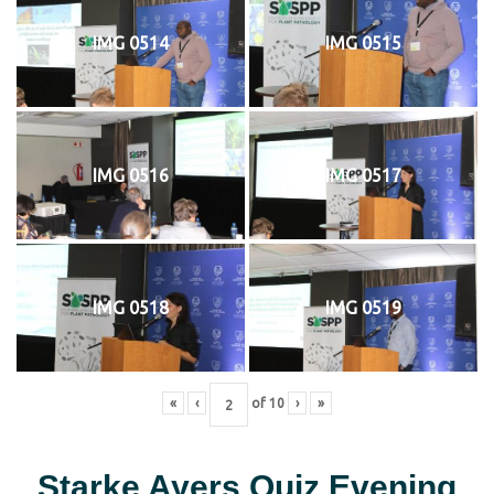
IMG 0514
IMG 0515
IMG 0516
IMG 0517
IMG 0518
IMG 0519
«
‹
of
10
›
»
Starke Ayers Quiz Evening