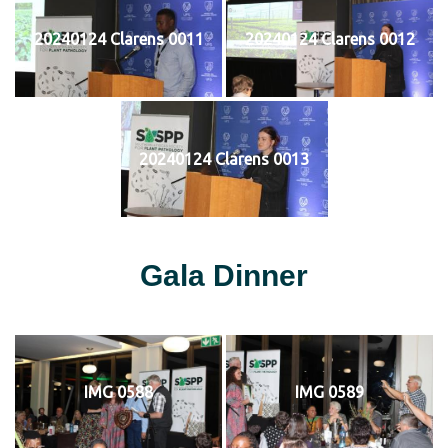
20240124 Clarens 0011
20240124 Clarens 0012
20240124 Clarens 0013
Gala Dinner
IMG 0588
IMG 0589