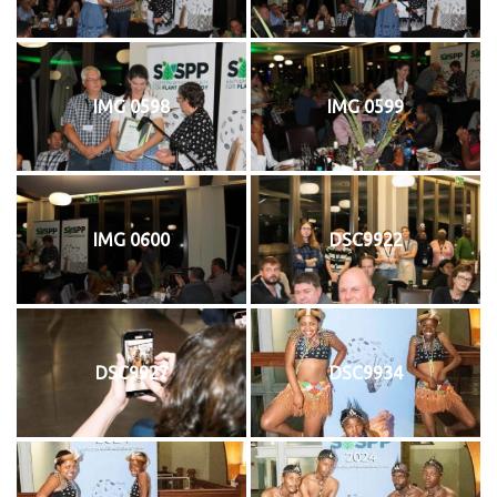
IMG 0598
IMG 0599
IMG 0600
DSC9922
DSC9927
DSC9934