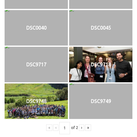
DSC0040
DSC0045
DSC9717
DSC9718
DSC9748
DSC9749
«
‹
of
2
›
»