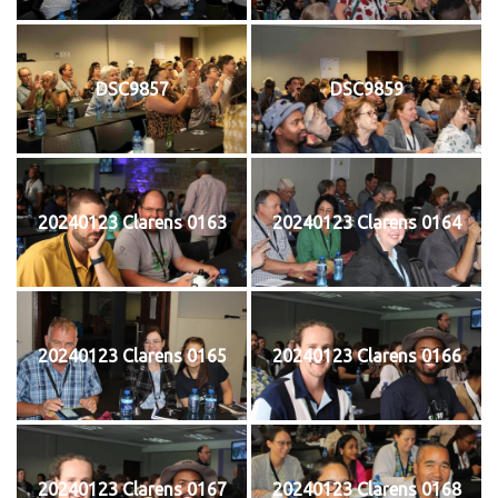
DSC9857
DSC9859
20240123 Clarens 0163
20240123 Clarens 0164
20240123 Clarens 0165
20240123 Clarens 0166
20240123 Clarens 0167
20240123 Clarens 0168