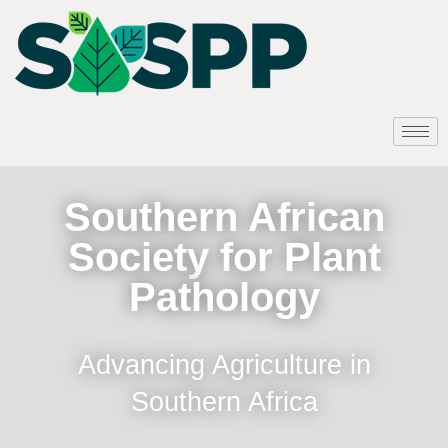
Southern African
Society for Plant
Pathology
Advancing Agriculture in
Southern Africa